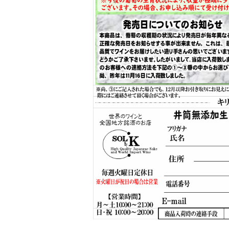
尚、天気が急変し暴風雨になった場合は、参加者
最優先に考え、予告なく時短開催になる可能性が
なるべくお早目のご参加にご協力下さいませ。
2026.3.26(木)の営業時間のお知らせ
3/26(木)は新規飲食店様のレセプション参加の為
誠に勝手ながら17:30閉店とさせて頂きます。
お客様には大変ご不便･ご迷惑をお掛け致します
何卒ご理解賜りますよう、宜しくお願い申し上げ
2026.2.14大七『頌歌』プレゼント当選者発表！
2/14(土)に開催致しました大七祭りの大吟醸プ
応募総数117名様の中から厳正なる抽選の結果、
美浜区にお住いのYさま、及び美浜区打瀬スイカ
小玉院長先生がご当選されました。
誠におめでとうございます。