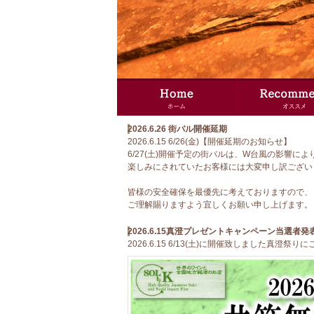
2026.6.26 街バル開催延期
2026.6.15 6/26(金)【開催延期のお知らせ】
6/27(土)開催予定の街バルは、W台風の影響により
楽しみにされていたお客様には大変申し訳ござい
皆様の安全確保を最優先に考えておりますので、
ご理解賜りますよう宜しくお願い申し上げます。
2026.6.15真澄プレゼントキャンペーン当選者発
2026.6.15 6/13(土)に開催致しました真澄祭り
くださいました皆様、誠にありがとうございまし
応募総数129口の中から、厳正なる抽選の結果美
T様及びS様がご当選致しました！
誠におめでとうございます！