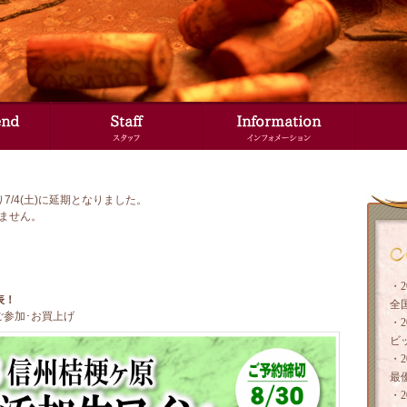
7/4(土)に延期となりました。
ません。
・
表！
全
にご参加･お買上げ
・
た。
ビ
浜区にお住いの
・
最
・