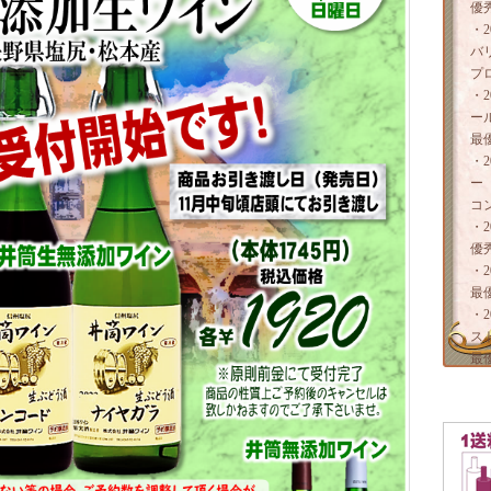
優
・
た！
バ
プ
・
イム)を実施致します！
ー
最
・
ー
コ
・
た。
優
・
に考え、
最
すので、
・
ください！
ス
参加が
最
夕方から
！