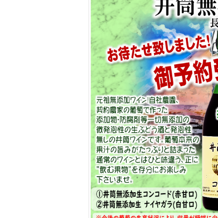
2026.6.10甲子生ゆず酒お引渡し開始！！
2026.6.10 お待たせ致しました！
甲子生ゆず酒のご予約分お引渡しを開始致しまし
2026.5.7サマータイムスタート！
5/7(木)～9/30(水)まで夏季営業時間(サマータ
OPEN10:00～CLOSE21:00まで
※日&祝日はCLOSE20:00
皆様のご来店を心よりお待ち致しております。
2026.4.4 最新 ワイン祭り､荒天の為終了しまし
本日4/4(土)に開催しておりましたワイン祭りは
荒天となってしまった為、お客様の安全を最優先
終了させて頂きました。
急遽、明日4/5(日)も13時から19痔で開催致しま
本日参加出来なかったお客様は是非、明日ご参加
尚、前売り券をご購入済のお客様で4/5(日)のご
不可能なお客様は返金させて頂きますので、
お申し出下さいませ。
2026.4.4ワイン祭り予定通り開催します！
本日4/4(土)開催予定のSOLbyKワイン祭りは、
雨予報となっておりますが、予定通り開催します