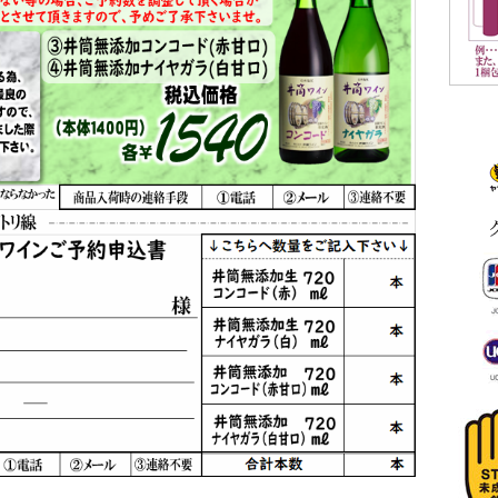
様の安全確保を
ございます。
、
が、
ます。
！
レゼントキャンペーンは
キッズクリニックの